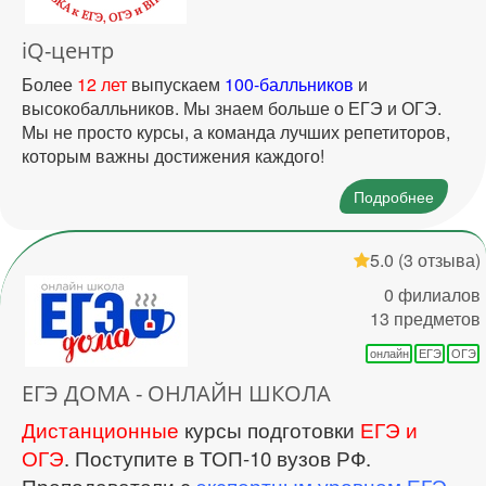
iQ-центр
Более
12 лет
выпускаем
100-балльников
и
высокобалльников. Мы знаем больше о ЕГЭ и ОГЭ.
Мы не просто курсы, а команда лучших репетиторов,
которым важны достижения каждого!
Подробнее
5.0
(3 отзыва)
0 филиалов
13 предметов
онлайн
ЕГЭ
ОГЭ
ЕГЭ ДОМА - ОНЛАЙН ШКОЛА
Дистанционные
курсы подготовки
ЕГЭ и
ОГЭ
. Поступите в ТОП-10 вузов РФ.
Преподаватели с
экспертным уровнем ЕГЭ
.