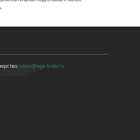
.
нерство:
sales@ege-finder.ru